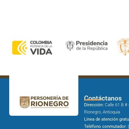
Contáctanos
Dirección:
Calle 61 B # 
Rionegro, Antioquia
Línea de atención gratu
Teléfono conmutador:
(