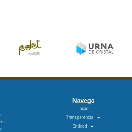
Navega
Inicio
m
Transparencia
.m.
Entidad
m.