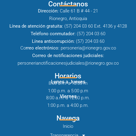
Contáctanos
Dirección:
Calle 61 B # 44 - 21
Rionegro, Antioquia
Línea de atención gratuita:
(57) 204 03 60 Ext. 4136 y 4128
Teléfono conmutador:
(57) 204 03 60
Línea anticorrupción:
(57) 204 03 60
Co
rreo electrónico:
personeria@rionegro.gov.co
Correo de notificaciones judiciales:
personerianotificacionesjudiciales@rionegro.gov.co
Horarios
Lunes a Jueves
8:00 a.m. a 12:00 m
1:00 p.m. a 5:00 p.m
Viernes
8:00 a.m. a 12:00 p.m.
1:00 p.m. a 4:00 p.m.
Navega
Inicio
Transparencia