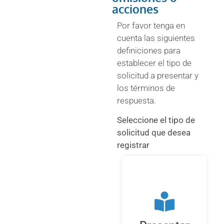
acciones
Por favor tenga en
cuenta las siguientes
definiciones para
establecer el tipo de
solicitud a presentar y
los términos de
respuesta.
Seleccione el tipo de
Petición
solicitud que desea
Es el derecho
registrar
fundamental
que tiene toda
persona a
presentar
solicitudes
respetuosas a