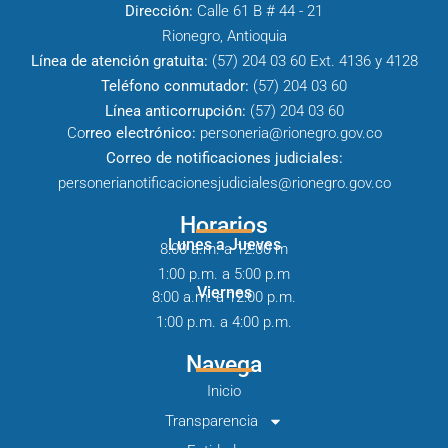
Dirección:
Calle 61 B # 44 - 21
Rionegro, Antioquia
Línea de atención gratuita:
(57) 204 03 60 Ext. 4136 y 4128
Teléfono conmutador:
(57) 204 03 60
Línea anticorrupción:
(57) 204 03 60
Co
rreo electrónico:
personeria@rionegro.gov.co
Correo de notificaciones judiciales:
personerianotificacionesjudiciales@rionegro.gov.co
Horarios
Lunes a Jueves
8:00 a.m. a 12:00 m
1:00 p.m. a 5:00 p.m
Viernes
8:00 a.m. a 12:00 p.m.
1:00 p.m. a 4:00 p.m.
Navega
Inicio
Transparencia