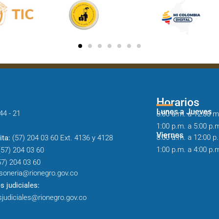
Horarios
Lunes a Jueves
44 - 21
8:00 a.m. a 12:00 m
1:00 p.m. a 5:00 p.
Viernes
8:00 a.m. a 12:00 p
ita:
(57) 204 03 60 Ext. 4136 y 4128
1:00 p.m. a 4:00 p.
57) 204 03 60
7) 204 03 60
soneria@rionegro.gov.co
s judiciales:
sjudiciales@rionegro.gov.co