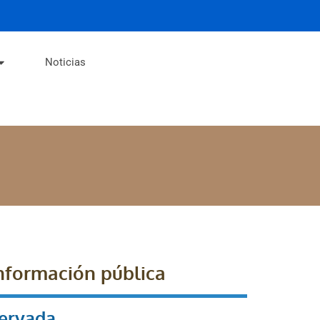
Noticias
información pública
servada