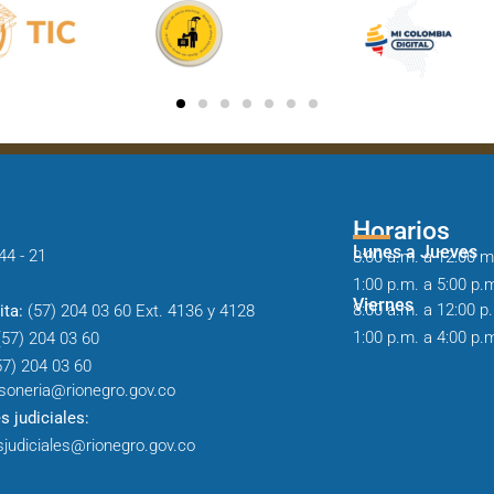
Horarios
Lunes a Jueves
44 - 21
8:00 a.m. a 12:00 m
1:00 p.m. a 5:00 p.
Viernes
8:00 a.m. a 12:00 p
ita:
(57) 204 03 60 Ext. 4136 y 4128
1:00 p.m. a 4:00 p.
57) 204 03 60
7) 204 03 60
soneria@rionegro.gov.co
s judiciales:
sjudiciales@rionegro.gov.co