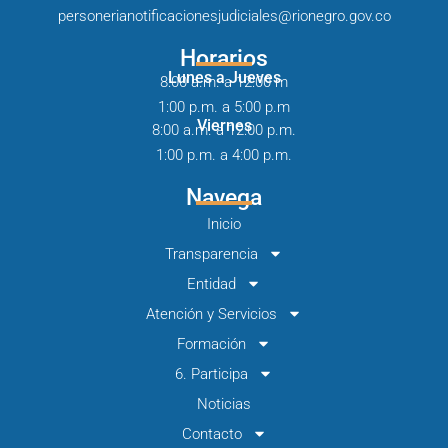
personerianotificacionesjudiciales@rionegro.gov.co
Horarios
Lunes a Jueves
8:00 a.m. a 12:00 m
1:00 p.m. a 5:00 p.m
Viernes
8:00 a.m. a 12:00 p.m.
1:00 p.m. a 4:00 p.m.
Navega
Inicio
Transparencia
Entidad
Atención y Servicios
Formación
6. Participa
Noticias
Contacto