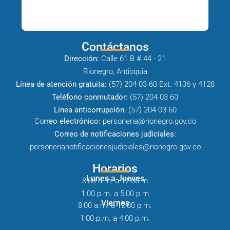
Contáctanos
Dirección:
Calle 61 B # 44 - 21
Rionegro, Antioquia
Línea de atención gratuita:
(57) 204 03 60 Ext. 4136 y 4128
Teléfono conmutador:
(57) 204 03 60
Línea anticorrupción:
(57) 204 03 60
Co
rreo electrónico:
personeria@rionegro.gov.co
Correo de notificaciones judiciales:
personerianotificacionesjudiciales@rionegro.gov.co
Horarios
Lunes a Jueves
8:00 a.m. a 12:00 m
1:00 p.m. a 5:00 p.m
Viernes
8:00 a.m. a 12:00 p.m.
1:00 p.m. a 4:00 p.m.