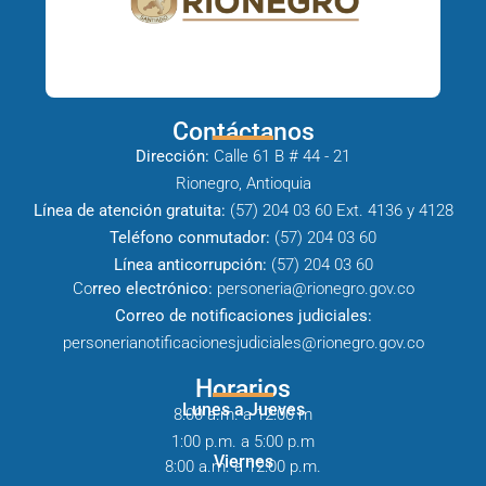
Contáctanos
Dirección:
Calle 61 B # 44 - 21
Rionegro, Antioquia
Línea de atención gratuita:
(57) 204 03 60 Ext. 4136 y 4128
Teléfono conmutador:
(57) 204 03 60
Línea anticorrupción:
(57) 204 03 60
Co
rreo electrónico:
personeria@rionegro.gov.co
Correo de notificaciones judiciales:
personerianotificacionesjudiciales@rionegro.gov.co
Horarios
Lunes a Jueves
8:00 a.m. a 12:00 m
1:00 p.m. a 5:00 p.m
Viernes
8:00 a.m. a 12:00 p.m.